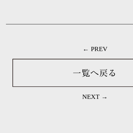
← PREV
NEXT →